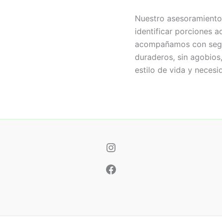
Nuestro asesoramiento 
identificar porciones 
acompañamos con segui
duraderos, sin agobios,
estilo de vida y necesi
Instagram
Facebook