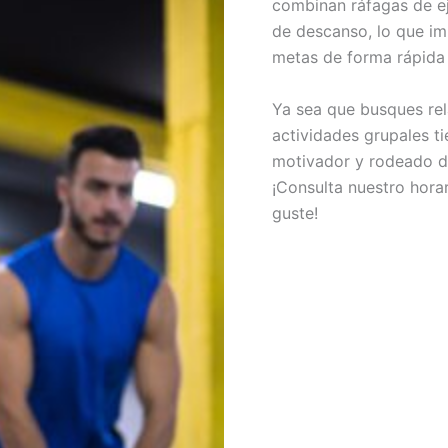
combinan ráfagas de ej
de descanso, lo que im
metas de forma rápida 
Ya sea que busques rela
actividades grupales t
motivador y rodeado d
¡Consulta nuestro horar
guste!